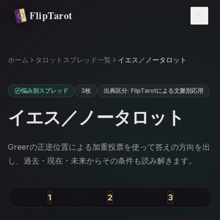
メインコンテンツへ移動
FlipTarot
ホーム
タロットスプレッド一覧
イエス／ノータロット
悩み別スプレッド
3枚
出典区分
:
FlipTarotによる文脈別応用
イエス／ノータロット
Greerの正逆位置による加重投票を使って答えの方向を出
し、過去・現在・未来からその条件も読み解きます。
1
2
3
過去
現在
未来