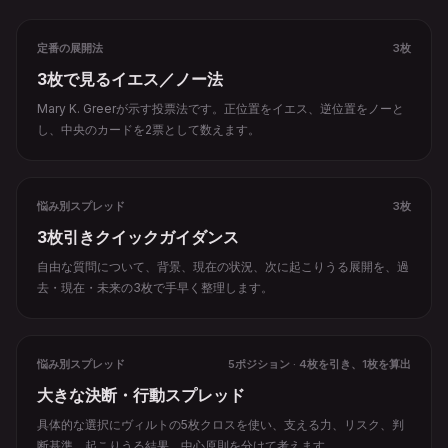
定番の展開法
3枚
3枚で見るイエス／ノー法
Mary K. Greerが示す投票法です。正位置をイエス、逆位置をノーと
し、中央のカードを2票として数えます。
悩み別スプレッド
3枚
3枚引きクイックガイダンス
自由な質問について、背景、現在の状況、次に起こりうる展開を、過
去・現在・未来の3枚で手早く整理します。
悩み別スプレッド
5ポジション · 4枚を引き、1枚を算出
大きな決断・行動スプレッド
具体的な選択にヴィルトの5枚クロスを使い、支える力、リスク、判
断基準、起こりうる結果、中心原則を分けて考えます。