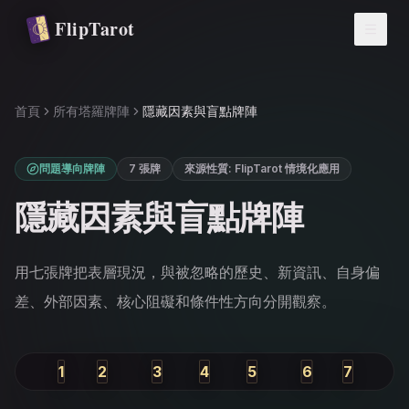
跳轉到主要內容
FlipTarot
首頁
所有塔羅牌陣
隱藏因素與盲點牌陣
問題導向牌陣
7 張牌
來源性質
:
FlipTarot 情境化應用
隱藏因素與盲點牌陣
用七張牌把表層現況，與被忽略的歷史、新資訊、自身偏
差、外部因素、核心阻礙和條件性方向分開觀察。
1
2
3
4
5
6
7
過去
現在
近期發展
你的態度
外部影響
阻礙
可能結果