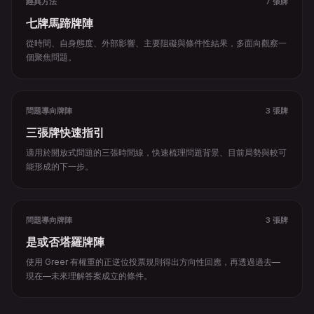
經典方法
7 張牌
七牌馬蹄牌陣
從時間、自身態度、外部影響、主要阻礙與條件性結果，多面向觀察一
個聚焦問題。
問題導向牌陣
3 張牌
三張牌快速指引
適用於開放式問題的三張時間線，快速梳理問題背景、目前局勢與較可
能形成的下一步。
問題導向牌陣
3 張牌
是或否塔羅牌陣
使用 Greer 有權重的正逆位投票規則得出方向性回應，再透過過去—
現在—未來理解答案成立的條件。