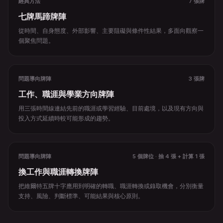
經典方法
7 張牌
七牌馬蹄牌陣
從時間、自身態度、外部影響、主要阻礙與條件性結果，多面向觀察一
個聚焦問題。
問題導向牌陣
3 張牌
工作、職涯與學業方向牌陣
用三張時間線連結先前的職涯或學習經驗、目前處境，以及現有方向與
投入方式延續時較可能形成的趨勢。
問題導向牌陣
5 個牌位 · 抽 4 張 + 計算 1 張
換工作與職涯轉換牌陣
把維爾特五牌十字應用到明確的轉職、職涯轉換或錄取機會，分別衡量
支持、風險、判斷標準、可能結果與核心原則。