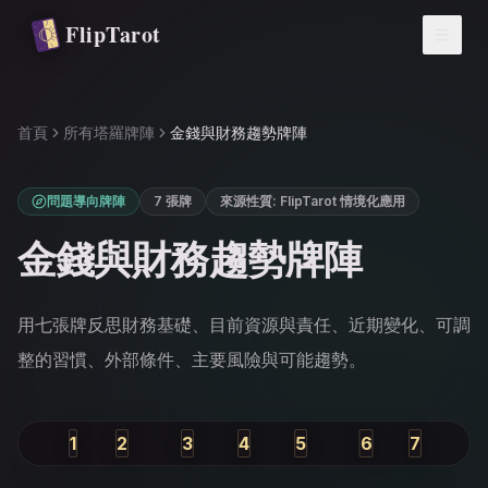
跳轉到主要內容
FlipTarot
首頁
所有塔羅牌陣
金錢與財務趨勢牌陣
問題導向牌陣
7 張牌
來源性質
:
FlipTarot 情境化應用
金錢與財務趨勢牌陣
用七張牌反思財務基礎、目前資源與責任、近期變化、可調
整的習慣、外部條件、主要風險與可能趨勢。
1
2
3
4
5
6
7
過去
現在
近期發展
你的態度
外部影響
阻礙
可能結果