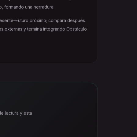
ho, formando una herradura.
esente–Futuro próximo; compara después
ias externas y termina integrando Obstáculo
e lectura y esta