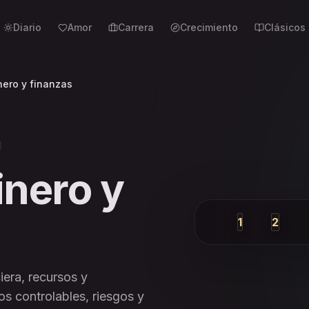
Diario
Amor
Carrera
Crecimiento
Clásicos
nero y finanzas
inero y
1
2
Pasado
Prese
iera, recursos y
s controlables, riesgos y