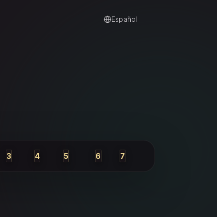
Español
3
4
5
6
7
nte
Futuro próximo
Tu actitud
Influencias externas
Obstáculo
Resultado probable