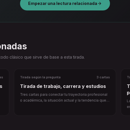
Empezar una lectura relacionada
ionadas
odo clásico que sirve de base a esta tirada.
as
Tirada según la pregunta
3 cartas
T
s
Tirada de trabajo, carrera y estudios
T
p
Tres cartas para conectar tu trayectoria profesional
o académica, la situación actual y la tendencia que
L
podría formarse si mantienes el rumbo.
e
v