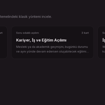
n temelindeki klasik yöntemi incele.
art
Soru odaklı açılım
3 kart
So
Kariyer, İş ve Eğitim Açılımı
İ
Mesleki ya da akademik geçmişini, bugünkü durumu
Wi
m
ve aynı yönde devam edersen oluşabilecek eğilimi
k
üç kartla bağla.
öl