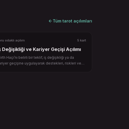
Tüm tarot açılımları
ru odaklı açılım
5 kart
ş Değişikliği ve Kariyer Geçişi Açılımı
rth Haçı’nı belirli bir teklif, iş değişikliği ya da
ariyer geçişine uygulayarak destekleri, riskleri ve
çütleri tart.