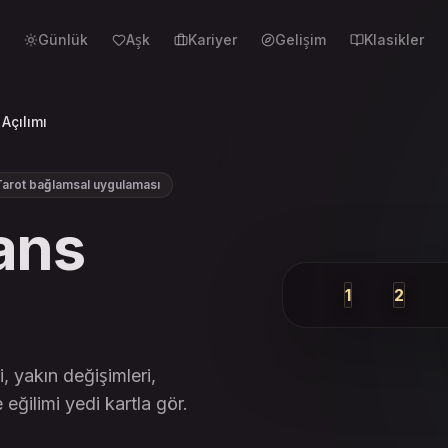
Günlük
Aşk
Kariyer
Gelişim
Klasikler
Açılımı
Tarot bağlamsal uygulaması
ans
1
2
Geçmiş
Şimdi
, yakın değişimleri,
ve eğilimi yedi kartla gör.