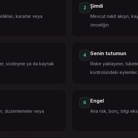
Şimdi
2
lıkları, kararlar veya
Mevcut nakit akışın, kay
önceliğin.
Senin tutumun
4
der, sözleşme ya da kaynak
Riske yaklaşımın, tüketi
kontrolündeki eylemler.
Engel
6
kları, düzenlemeler veya
Ana risk, borç, bilgi eks