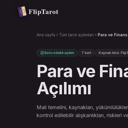
Ana içeriğe atla
FlipTarot
Ana sayfa
Tüm tarot açılımları
Para ve Finans 
Soru odaklı açılım
7 kart
Kaynak türü
:
Flip
Para ve Fin
Açılımı
Mali temelini, kaynakları, yükümlülükleri
kontrol edilebilir alışkanlıkları, riskleri 