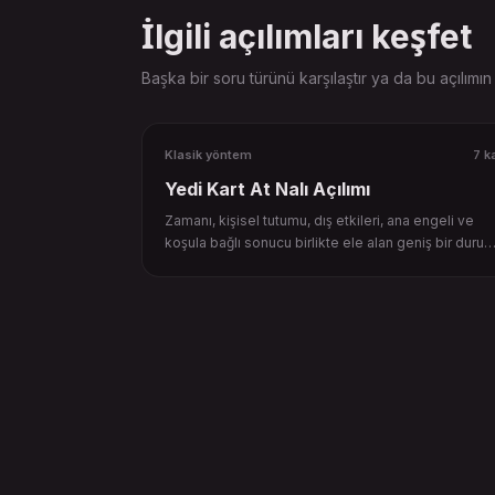
İlgili açılımları keşfet
Başka bir soru türünü karşılaştır ya da bu açılımı
Klasik yöntem
7 k
Yedi Kart At Nalı Açılımı
Zamanı, kişisel tutumu, dış etkileri, ana engeli ve
koşula bağlı sonucu birlikte ele alan geniş bir duru
açılımı.