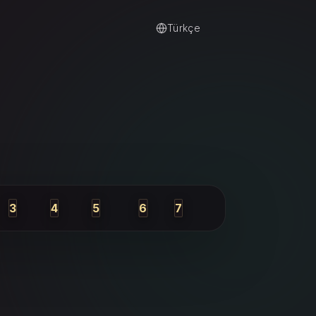
Türkçe
3
4
5
6
7
Yakın gelecek
Senin tutumun
Dış etkiler
Engel
Olası sonuç