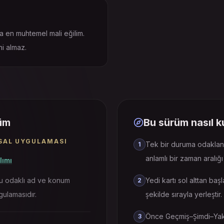
sa en muhtemel mali eğilim.
ni almaz.
rüm
Bu sürüm nasıl ku
SAL UYGULAMASI
Tek bir duruma odaklan 
1
anlamlı bir zaman aralığı 
lımı
ru odaklı ad ve konum
Yedi kartı sol alttan ba
2
gulamasıdır.
şekilde sırayla yerleştir.
Önce Geçmiş–Şimdi–Yakın
3