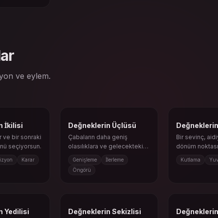
ar
syon ve eylem.
İkilisi
Değneklerin Üçlüsü
Değneklerin
r ve bir sonraki
Çabaların daha geniş
Bir sevinç, aid
nü seçiyorsun.
olasılıklara ve gelecekteki
dönüm noktas
büyümeye kapı açmaya
desteklenmiş hi
izyon
Karar
Genişleme
İlerleme
Kutlama
Yu
başlıyor.
Öngörü
 Yedilisi
Değneklerin Sekizlisi
Değnekleri