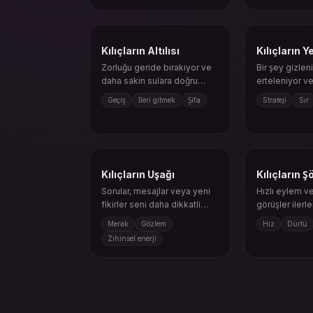
Kılıçların Altılısı
Kılıçların Ye
Zorluğu geride bırakıyor ve
Bir şey gizleni
daha sakin sulara doğru
erteleniyor ve
ilerliyorsun.
şekilde ele alı
Geçiş
İleri gitmek
Şifa
Strateji
Sır
Kılıçların Uşağı
Kılıçların Ş
Sorular, mesajlar veya yeni
Hızlı eylem v
fikirler seni daha dikkatli
görüşler iler
bakmaya çağırır.
yaratabilir, ça
Merak
Gözlem
Hız
Dürtü
Zihinsel enerji