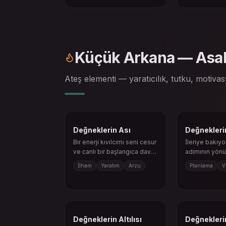
Küçük Arkana — Asal
Ateş elementi — yaratıcılık, tutku, motiva
Değneklerin Ası
Değneklerin 
Bir enerji kıvılcımı seni cesur
İleriye bakıyo
ve canlı bir başlangıca davet
adımının yönü
eder.
İlham
Yaratım
Arzu
Planlama
V
Değneklerin Altılısı
Değneklerin