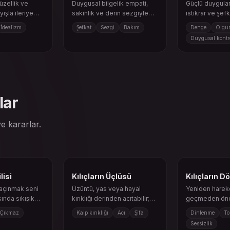
üzellik ve
Duygusal bilgelik empati,
Güçlü duygular 
ışla ileriye
sakinlik ve derin sezgiyle
istikrar ve şef
 eder.
gelir.
yönlendirilebili
İdealizm
Şefkat
Sezgi
Bakım
Denge
Olgu
Duygusal kontr
lar
e kararlar.
lisi
Kılıçların Üçlüsü
Kılıçların D
kaçınmak seni
Üzüntü, yas veya hayal
Yeniden harek
sında sıkışık
kırıklığı derinden acıtabilir;
geçmeden önc
gerçeğe bakmak şifayı
toparlan ve zih
Çıkmaz
Kalp kırıklığı
Acı
Şifa
Dinlenme
To
başlatır.
Sessizlik