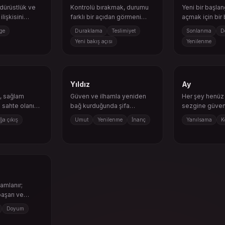
 dürüstlük ve
Kontrolü bırakmak, durumu
Yeni bir başlan
lişkisini
farklı bir açıdan görmeni
açmak için bir
r.
sağlayabilir.
kapanması ger
ge
Duraklama
Teslimiyet
Sonlanma
D
Yeni bakış açısı
Yenilenme
Yıldız
Ay
ı, sağlam
Güven ve ilhamla yeniden
Her şey henüz 
sahte olanı
bağ kurduğunda şifa
sezgine güven
.
mümkün hale gelir.
varsayımlarını 
ğa çıkış
Umut
Yenilenme
İnanç
Yanılsama
K
amlanır;
aşarı ve
u getirir.
Doyum