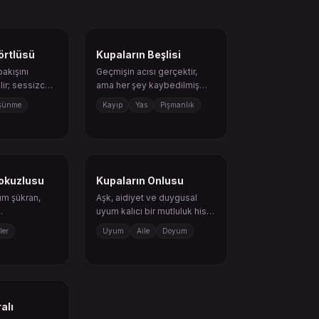
örtlüsü
Kupaların Beşlisi
akışını
Geçmişin acısı gerçektir,
ilir; sessizce
ama her şey kaybedilmiş
a yeniden bak.
değildir.
şünme
Kayıp
Yas
Pişmanlık
okuzlusu
Kupaların Onlusu
m şükran,
Aşk, aidiyet ve duygusal
uyum kalıcı bir mutluluk hissi
 doğar.
yaratır.
ler
Uyum
Aile
Doyum
alı