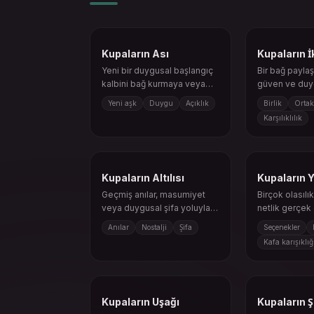
Kupaların Ası
Kupaların İk
Yeni bir duygusal başlangıç
Bir bağ paylaş
kalbini bağ kurmaya veya
güven ve duy
şifaya açar.
alışverişle büy
Yeni aşk
Duygu
Açıklık
Birlik
Ortak
Karşılıklılık
Kupaların Altılısı
Kupaların Y
Geçmiş anılar, masumiyet
Birçok olasılı
veya duygusal şifa yoluyla
netlik gerçek
geri dönebilir.
gerektirir.
Anılar
Nostalji
Şifa
Seçenekler
Kafa karışıklığ
Kupaların Uşağı
Kupaların Ş