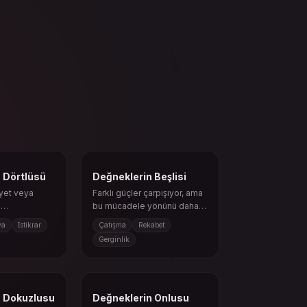
 Dörtlüsü
Değneklerin Beşlisi
iyet veya
Farklı güçler çarpışıyor, ama
ı
bu mücadele yönünü daha
ssettirir.
keskin hale getirebilir.
va
İstikrar
Çatışma
Rekabet
Gerginlik
n Dokuzlusu
Değneklerin Onlusu