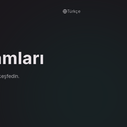
Türkçe
amları
keşfedin.