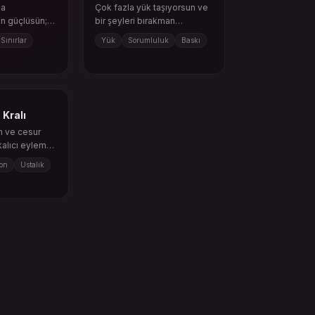
da
Çok fazla yük taşıyorsun ve
n güçlüsün;
bir şeyleri bırakman
gerekebilir.
Sınırlar
Yük
Sorumluluk
Baskı
 Kralı
 ve cesur
kalıcı eyleme
azırdır.
on
Ustalık