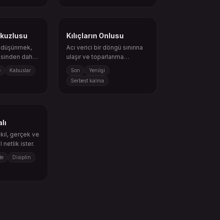
okuzlusu
Kılıçların Onlusu
a düşünmek,
Acı verici bir döngü sınırına
sinden daha
ulaşır ve toparlanma
başlayabilir.
e
Kabuslar
Son
Yenilgi
Serbest kalma
alı
kıl, gerçek ve
netlik ister.
te
Disiplin