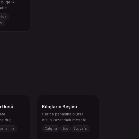
bilgelik,
katle
r.
nluk
ol
örtlüsü
Kılıçların Beşlisi
ete
Her ne pahasına olursa
e dur,
olsun kazanmak mesafe,
nine alan aç.
kırgınlık veya tatmin
parlanma
Çatışma
Ego
Boş zafer
etmeyen bir zafer bırakabilir.