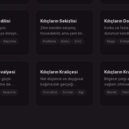
dilisi
Kılıçların Sekizlisi
Kılıçların D
yor,
Zihin kendini sıkışmış
Korku ve fazl
ya dolaylı
hissedebilir, ama yeni bir
durumun kendi
nıyor olabilir.
bakış açısı çıkış yolu açabilir.
ağır gelebilir.
Kaçınma
Kısıtlama
Korku
Sınır
Kaygı
Endiş
övalyesi
Kılıçların Kraliçesi
Kılıçların Kr
e güçlü
Net düşünce ve duygusal
Bilgece yargı a
leme de
bağımsızlık gerçeği
sağlam zihinsel 
tışma da.
görmene yardımcı olur.
Kararlılık
Dürüstlük
Sınırlar
Algı
Mantık
Otori