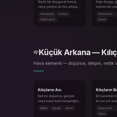
Nazik bir duygusal mesaj
Kalp duygu, g
veya yaratıcı bir his ortaya
samimi bir aray
çıkmaya başlıyor.
doğru hareket
Hassasiyet
Sürpriz
Romantizm
Hayal gücü
Davet
Küçük Arkana — Kılıç
Hava elementi — düşünce, iletişim, netlik v
Kılıçların Ası
Kılıçların İki
Net bir düşünce, gerçek
Bir karardan 
veya karar kafa karışıklığını
iki zor yol ara
kesip geçer.
tutabilir.
Netlik
Gerçek
Atılım
Kararsızlık
Seçim