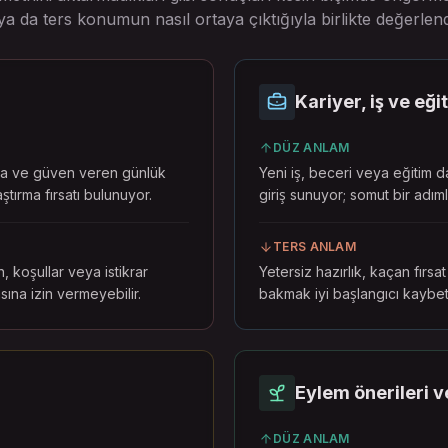
 da ters konumun nasıl ortaya çıktığıyla birlikte değerlend
Kariyer, iş ve eği
DÜZ ANLAM
ma ve güven veren günlük
Yeni iş, beceri veya eğitim d
ştırma fırsatı bulunuyor.
giriş sunuyor; somut bir adıml
TERS ANLAM
, koşullar veya istikrar
Yetersiz hazırlık, kaçan fırsa
ına izin vermeyebilir.
bakmak iyi başlangıcı kaybetti
Eylem önerileri ve
DÜZ ANLAM