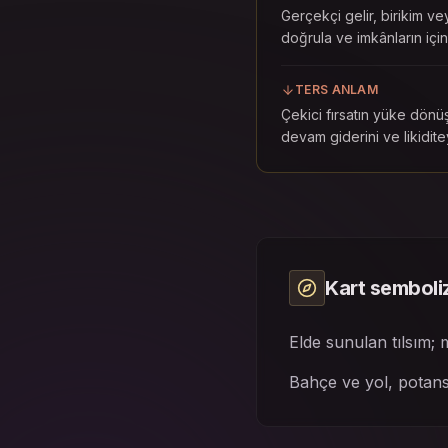
Gerçekçi gelir, birikim vey
doğrula ve imkânların içind
TERS ANLAM
Çekici fırsatın yüke dönüş
devam giderini ve likidite
Kart semboli
Elde sunulan tılsım; m
Bahçe ve yol, potans