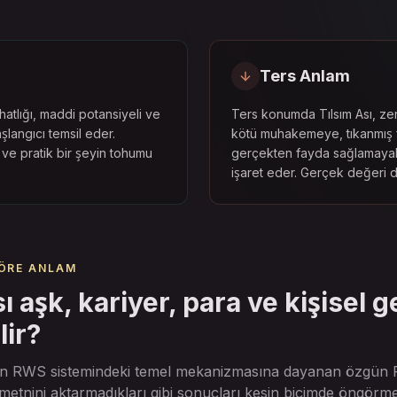
Ters Anlam
rahatlığı, maddi potansiyeli ve
Ters konumda Tılsım Ası, zen
langıcı temsil eder.
kötü muhakemeye, tıkanmış 
i ve pratik bir şeyin tohumu
gerçekten fayda sağlamaya
işaret eder. Gerçek değeri di
ÖRE ANLAM
ı aşk, kariyer, para ve kişisel 
lir?
tın RWS sistemindeki temel mekanizmasına dayanan özgün F
 metnini aktarmadıkları gibi sonuçları kesin biçimde öngörme