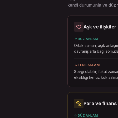
kendi durumunla ve düz ya
Aşk ve ilişkiler
DÜZ ANLAM
Ortak zaman, açık anlaş
davranışlarla bağı somutla
TERS ANLAM
Sevgi olabilir; fakat zaman
eksikliği henüz kök salmas
Para ve finans
DÜZ ANLAM