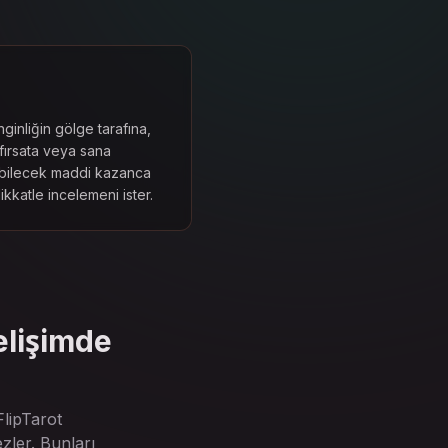
ginliğin gölge tarafına,
fırsata veya sana
bilecek maddi kazanca
kkatle incelemeni ister.
gelişimde
lipTarot
zler. Bunları