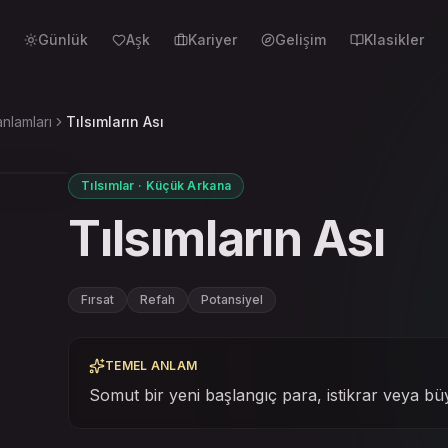
Günlük
Aşk
Kariyer
Gelişim
Klasikler
anlamları
Tılsımların Ası
Tılsımlar · Küçük Arkana
Tılsımların Ası
Fırsat
Refah
Potansiyel
TEMEL ANLAM
Somut bir yeni başlangıç para, istikrar veya büy