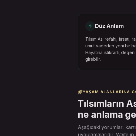
Düz Anlam
Tılsım Ası refahı, fırsatı, 
umut vadeden yeni bir baş
Hayatına istikrarlı, değerl
girebilir.
YAŞAM ALANLARINA G
Tılsımların As
ne anlama ge
Aşağıdaki yorumlar, kar
uygulamalarıdır. Waite’ın