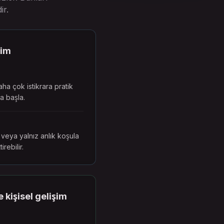
ir.
tim
aha çok istikrara pratik
a başla.
t veya yalnız anlık koşula
rebilir.
 kişisel gelişim