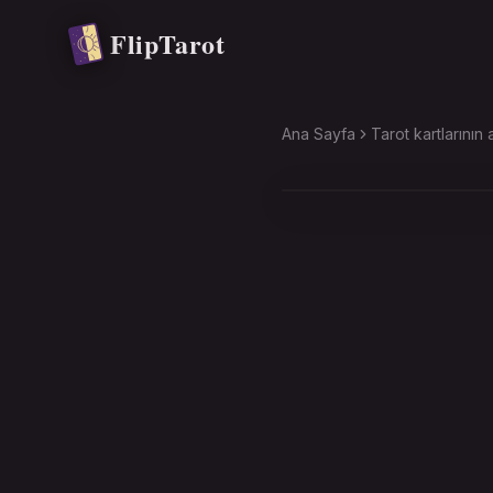
Ana içeriğe atla
FlipTarot
Ana Sayfa
Tarot kartlarının 