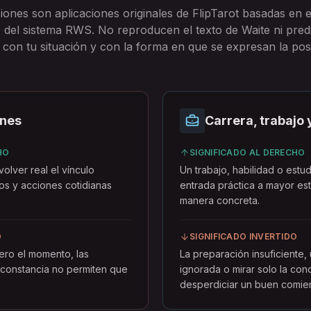
ciones son aplicaciones originales de FlipTarot basadas en
ro del sistema RWS. No reproducen el texto de Waite ni pred
con tu situación y con la forma en que se expresan la pos
ones
Carrera, trabajo 
HO
SIGNIFICADO AL DERECHO
olver real el vínculo
Un trabajo, habilidad o est
os y acciones cotidianas
entrada práctica a mayor es
manera concreta.
O
SIGNIFICADO INVERTIDO
pero el momento, las
La preparación insuficiente,
 constancia no permiten que
ignorada o mirar solo la co
desperdiciar un buen comie