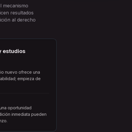
 el mecanismo
icen resultados
ición al derecho
y estudios
udio nuevo ofrece una
tabilidad; empieza de
 una oportunidad
ndición inmediata pueden
nzo.