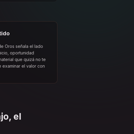
tido
 de Oros señala el lado
uicio, oportunidad
aterial que quizá no te
e examinar el valor con
jo, el