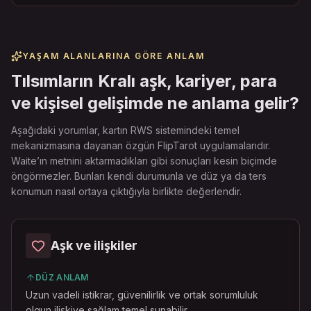
YAŞAM ALANLARINA GÖRE ANLAM
Tılsımların Kralı aşk, kariyer, para
ve kişisel gelişimde ne anlama gelir?
Aşağıdaki yorumlar, kartın RWS sistemindeki temel
mekanizmasına dayanan özgün FlipTarot uygulamalarıdır.
Waite’ın metnini aktarmadıkları gibi sonuçları kesin biçimde
öngörmezler. Bunları kendi durumunla ve düz ya da ters
konumun nasıl ortaya çıktığıyla birlikte değerlendir.
Aşk ve ilişkiler
DÜZ ANLAM
Uzun vadeli istikrar, güvenilirlik ve ortak sorumluluk
olgun ilişkiye sağlam temel sunabilir.