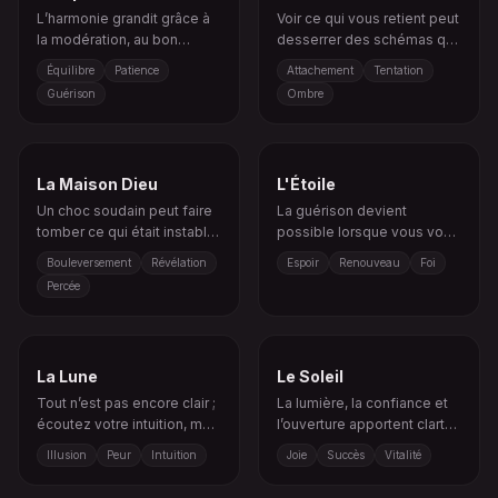
L’harmonie grandit grâce à
Voir ce qui vous retient peut
la modération, au bon
desserrer des schémas qui
rythme et à l’intégration
semblaient impossibles à
Équilibre
Patience
Attachement
Tentation
émotionnelle.
briser.
Guérison
Ombre
La Maison Dieu
L'Étoile
Un choc soudain peut faire
La guérison devient
tomber ce qui était instable
possible lorsque vous vous
ou faux.
reconnectez à la confiance
Bouleversement
Révélation
Espoir
Renouveau
Foi
et à l’inspiration.
Percée
La Lune
Le Soleil
Tout n’est pas encore clair ;
La lumière, la confiance et
écoutez votre intuition, mais
l’ouverture apportent clarté
questionnez aussi vos
et énergie positive.
Illusion
Peur
Intuition
Joie
Succès
Vitalité
suppositions.