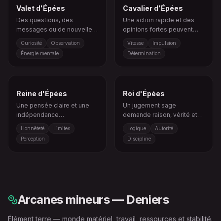
Valet d'Épées
Cavalier d'Épées
Des questions, des
Une action rapide et des
messages ou de nouvelles
opinions fortes peuvent
idées vous invitent à
créer du progrès ou du
Curiosité
Observation
Vitesse
Impulsion
regarder de plus près.
conflit.
Énergie mentale
Détermination
Reine d'Épées
Roi d'Épées
Une pensée claire et une
Un jugement sage
indépendance
demande raison, vérité et
émotionnelle vous aident à
clarté mentale ferme.
Honnêteté
Limites
Logique
Autorité
voir la vérité.
Perception
Discipline
Arcanes mineurs — Deniers
Élément terre — monde matériel, travail, ressources et stabilité.