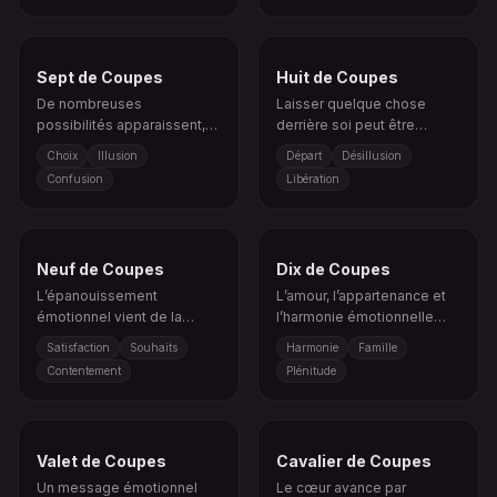
Sept de Coupes
Huit de Coupes
De nombreuses
Laisser quelque chose
possibilités apparaissent,
derrière soi peut être
mais la clarté demande de
nécessaire pour trouver une
Choix
Illusion
Départ
Désillusion
choisir ce qui est réel.
vérité émotionnelle plus
Confusion
Libération
profonde.
Neuf de Coupes
Dix de Coupes
L’épanouissement
L’amour, l’appartenance et
émotionnel vient de la
l’harmonie émotionnelle
gratitude, du plaisir et de la
créent un sentiment de
Satisfaction
Souhaits
Harmonie
Famille
satisfaction intérieure.
bonheur durable.
Contentement
Plénitude
Valet de Coupes
Cavalier de Coupes
Un message émotionnel
Le cœur avance par