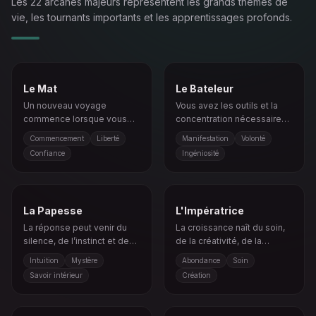
Les 22 arcanes majeurs représentent les grands thèmes de
vie, les tournants importants et les apprentissages profonds.
Le Mat
Le Bateleur
Un nouveau voyage
Vous avez les outils et la
commence lorsque vous
concentration nécessaires
avancez avec ouverture et
pour transformer une vision
Commencement
Liberté
Manifestation
Volonté
confiance.
en réalité par l’intention et
Confiance
Ingéniosité
l’action.
La Papesse
L'Impératrice
La réponse peut venir du
La croissance naît du soin,
silence, de l’instinct et de
de la créativité, de la
ce qui n’est pas encore
sensualité et de l’ouverture
Intuition
Mystère
Abondance
Soin
révélé.
émotionnelle.
Savoir intérieur
Création