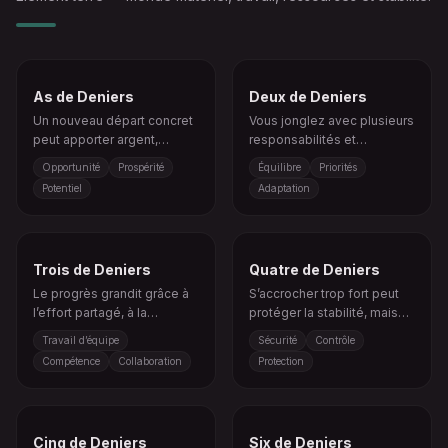
As de Deniers
Deux de Deniers
Un nouveau départ concret
Vous jonglez avec plusieurs
peut apporter argent,
responsabilités et
stabilité ou croissance.
apprenez à rester flexible.
Opportunité
Prospérité
Équilibre
Priorités
Potentiel
Adaptation
Trois de Deniers
Quatre de Deniers
Le progrès grandit grâce à
S’accrocher trop fort peut
l’effort partagé, à la
protéger la stabilité, mais
planification et au savoir-
aussi limiter la croissance.
Travail d’équipe
Sécurité
Contrôle
faire pratique.
Compétence
Collaboration
Protection
Cinq de Deniers
Six de Deniers