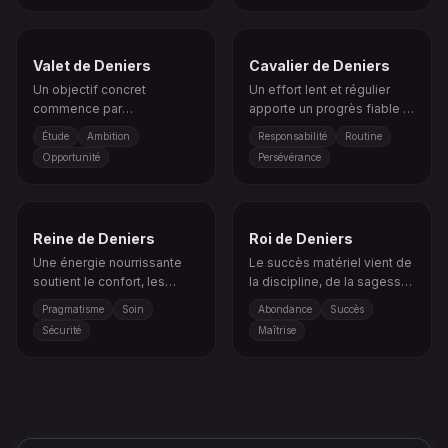
Valet de Deniers
Cavalier de Deniers
Un objectif concret
Un effort lent et régulier
commence par
apporte un progrès fiable et
l’apprentissage, la
des résultats durables.
Étude
Ambition
Responsabilité
Routine
planification et
Opportunité
Persévérance
l’engagement.
Reine de Deniers
Roi de Deniers
Une énergie nourrissante
Le succès matériel vient de
soutient le confort, les
la discipline, de la sagesse
ressources et une stabilité
et d’une vision à long terme.
Pragmatisme
Soin
Abondance
Succès
bien ancrée.
Sécurité
Maîtrise