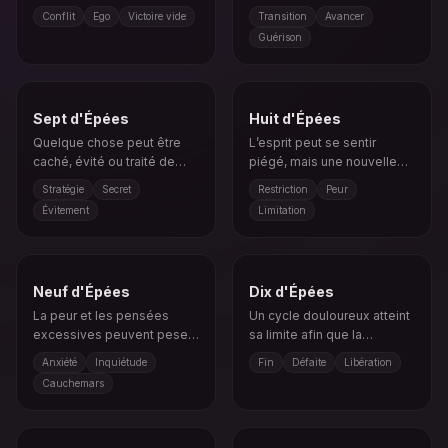
ressentiment ou une
vers des eaux plus calmes.
Conflit
Ego
Victoire vide
Transition
Avancer
victoire qui ne satisfait pas
Guérison
vraiment.
Sept d'Épées
Huit d'Épées
Quelque chose peut être
L’esprit peut se sentir
caché, évité ou traité de
piégé, mais une nouvelle
manière indirecte.
perspective peut ouvrir une
Stratégie
Secret
Restriction
Peur
sortie.
Évitement
Limitation
Neuf d'Épées
Dix d'Épées
La peur et les pensées
Un cycle douloureux atteint
excessives peuvent peser
sa limite afin que la
plus lourd que la situation
récupération puisse
Anxiété
Inquiétude
Fin
Défaite
Libération
elle-même.
commencer.
Cauchemars