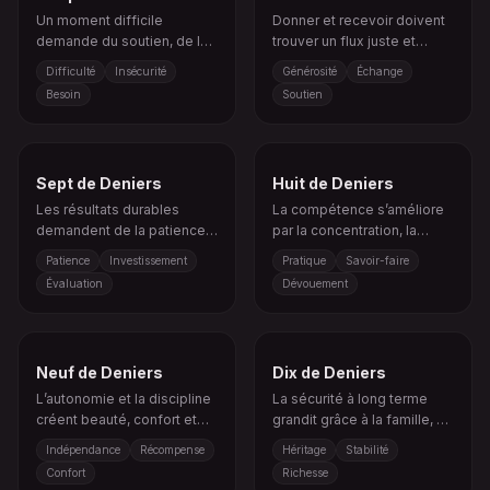
Un moment difficile
Donner et recevoir doivent
demande du soutien, de la
trouver un flux juste et
résilience et une aide
équilibré.
Difficulté
Insécurité
Générosité
Échange
concrète.
Besoin
Soutien
Sept de Deniers
Huit de Deniers
Les résultats durables
La compétence s’améliore
demandent de la patience,
par la concentration, la
un bilan honnête et des
répétition et un travail qui a
Patience
Investissement
Pratique
Savoir-faire
efforts constants.
du sens.
Évaluation
Dévouement
Neuf de Deniers
Dix de Deniers
L’autonomie et la discipline
La sécurité à long terme
créent beauté, confort et
grandit grâce à la famille, à
confiance.
la tradition et à une valeur
Indépendance
Récompense
Héritage
Stabilité
durable.
Confort
Richesse