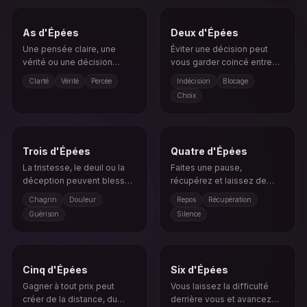
As d'Épées
Deux d'Épées
Une pensée claire, une
Éviter une décision peut
vérité ou une décision
vous garder coincé entre
coupe à travers la
deux chemins difficiles.
Clarté
Vérité
Percée
Indécision
Blocage
confusion.
Choix
Trois d'Épées
Quatre d'Épées
La tristesse, le deuil ou la
Faites une pause,
déception peuvent blesser
récupérez et laissez de
profondément, mais
l’espace à votre esprit avant
Chagrin
Douleur
Repos
Récupération
regarder la vérité
d’agir de nouveau.
Guérison
Silence
commence la guérison.
Cinq d'Épées
Six d'Épées
Gagner à tout prix peut
Vous laissez la difficulté
créer de la distance, du
derrière vous et avancez