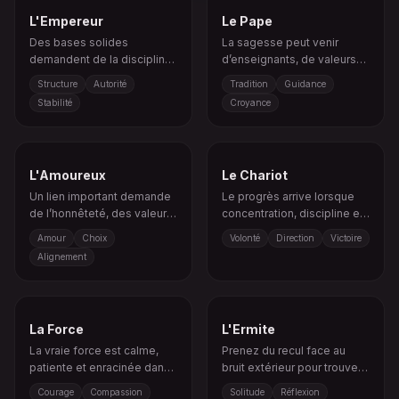
L'Empereur
Le Pape
Des bases solides
La sagesse peut venir
demandent de la discipline,
d’enseignants, de valeurs
des limites claires et une
partagées ou de chemins
Structure
Autorité
Tradition
Guidance
direction stable.
déjà établis.
Stabilité
Croyance
L'Amoureux
Le Chariot
Un lien important demande
Le progrès arrive lorsque
de l’honnêteté, des valeurs
concentration, discipline et
claires et un choix
maîtrise émotionnelle
Amour
Choix
Volonté
Direction
Victoire
conscient.
avancent vers le même
Alignement
objectif.
La Force
L'Ermite
La vraie force est calme,
Prenez du recul face au
patiente et enracinée dans
bruit extérieur pour trouver
la maîtrise de soi.
la clarté par l’introspection.
Courage
Compassion
Solitude
Réflexion