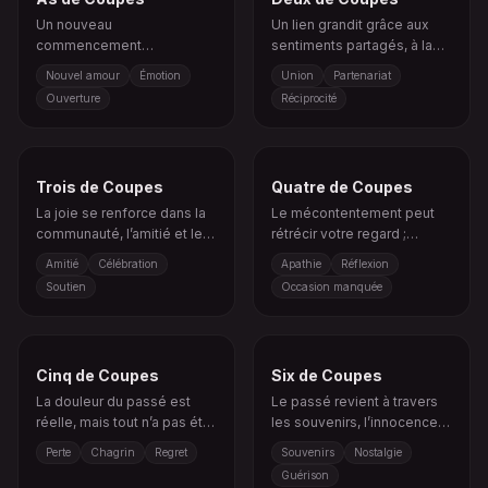
Un nouveau
Un lien grandit grâce aux
commencement
sentiments partagés, à la
émotionnel ouvre votre
confiance et à l’échange
Nouvel amour
Émotion
Union
Partenariat
cœur à la connexion ou à la
émotionnel.
Ouverture
Réciprocité
guérison.
Trois de Coupes
Quatre de Coupes
La joie se renforce dans la
Le mécontentement peut
communauté, l’amitié et le
rétrécir votre regard ;
bonheur partagé.
observez à nouveau
Amitié
Célébration
Apathie
Réflexion
l’occasion discrète qui se
Soutien
Occasion manquée
présente.
Cinq de Coupes
Six de Coupes
La douleur du passé est
Le passé revient à travers
réelle, mais tout n’a pas été
les souvenirs, l’innocence
perdu.
ou la guérison
Perte
Chagrin
Regret
Souvenirs
Nostalgie
émotionnelle.
Guérison