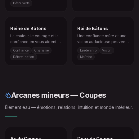
Découverte
possibilité.
Reine de Bâtons
Roi de Bâtons
La chaleur, le courage et la
Une confiance mûre et une
confiance en vous aident à
vision audacieuse peuvent
attirer ce que vous désirez.
transformer l’inspiration en
Confiance
Charisme
Leadership
Vision
action durable.
Détermination
Maîtrise
Arcanes mineurs — Coupes
Élément eau — émotions, relations, intuition et monde intérieur.
As de Coupes
Deux de Coupes