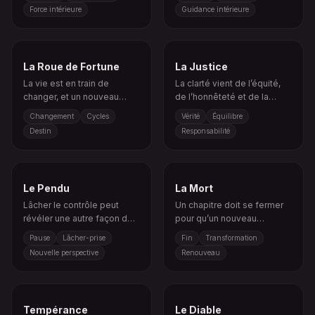
Force intérieure
Guidance intérieure
La Roue de Fortune
La Justice
La vie est en train de
La clarté vient de l’équité,
changer, et un nouveau
de l’honnêteté et de la
cycle commence à tourner.
compréhension des causes
Changement
Cycles
Vérité
Équilibre
et conséquences.
Destin
Responsabilité
Le Pendu
La Mort
Lâcher le contrôle peut
Un chapitre doit se fermer
révéler une autre façon de
pour qu’un nouveau
voir la situation.
commencement puisse
Pause
Lâcher-prise
Fin
Transformation
apparaître.
Nouvelle perspective
Renouveau
Tempérance
Le Diable