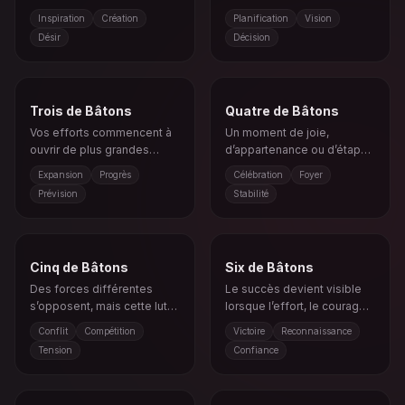
quelque chose de vivant et
votre prochain pas.
Inspiration
Création
Planification
Vision
audacieux.
Désir
Décision
Trois de Bâtons
Quatre de Bâtons
Vos efforts commencent à
Un moment de joie,
ouvrir de plus grandes
d’appartenance ou d’étape
possibilités et une
importante apporte un
Expansion
Progrès
Célébration
Foyer
croissance future.
sentiment de soutien.
Prévision
Stabilité
Cinq de Bâtons
Six de Bâtons
Des forces différentes
Le succès devient visible
s’opposent, mais cette lutte
lorsque l’effort, le courage
peut affiner votre direction.
et le soutien s’alignent.
Conflit
Compétition
Victoire
Reconnaissance
Tension
Confiance