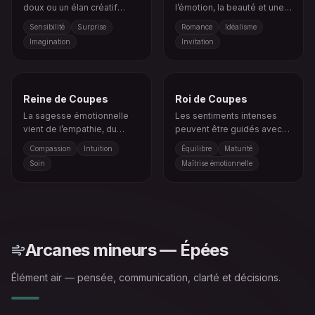
doux ou un élan créatif
l’émotion, la beauté et une
commence à émerger.
quête sincère.
Sensibilité
Surprise
Romance
Idéalisme
Imagination
Invitation
Reine de Coupes
Roi de Coupes
La sagesse émotionnelle
Les sentiments intenses
vient de l’empathie, du
peuvent être guidés avec
calme et d’une intuition
sagesse, stabilité et
Compassion
Intuition
Équilibre
Maturité
profonde.
compassion.
Soin
Maîtrise émotionnelle
Arcanes mineurs — Épées
Élément air — pensée, communication, clarté et décisions.