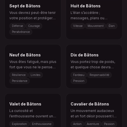
Sept de Bâtons
Huit de Bâtons
Vous devrez peut-être tenir
L’élan s’accélère ;
votre position et protéger
messages, plans ou
ce qui compte vraiment.
événements peuvent
Défense
Courage
Vitesse
Mouvement
Élan
avancer après une période
Persévérance
d’attente.
Neuf de Bâtons
Dix de Bâtons
Vous êtes fatigué, mais plus
Vous portez trop de poids,
fort que vous ne le pensez ;
et quelque chose devra
protégez votre énergie.
peut-être être relâché.
Résilience
Limites
Fardeau
Responsabilité
Persistance
Pression
Valet de Bâtons
Cavalier de Bâtons
La curiosité et
Un mouvement audacieux
l’enthousiasme ouvrent un
et un fort désir poussent la
nouveau chemin créatif, une
situation vers l’avant,
Exploration
Enthousiasme
Action
Aventure
Passion
aventure ou un message de
parfois trop vite.