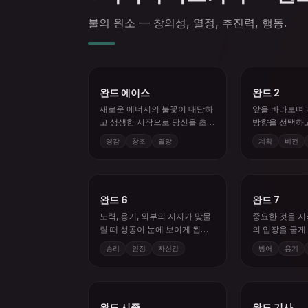
불의 원소 — 창의성, 열정, 추진력, 행동.
완드 에이스
완드 2
새로운 에너지의 불꽃이 대담하
앞을 바라보며
고 생생한 시작으로 당신을 초
방향을 선택하고
대합니다.
영감
창조
열망
계획
비전
완드 6
완드 7
노력, 용기, 외부의 지지가 맞물
중요한 것을 지
릴 때 성공이 눈에 보이게 됩니
의 입장을 굳게 
다.
습니다.
승리
인정
자신감
방어
용기
완드 시종
완드 기사