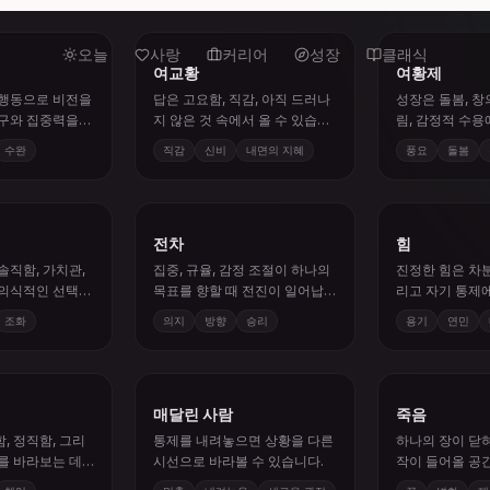
여교황
여황제
 행동으로 비전을
답은 고요함, 직감, 아직 드러나
성장은 돌봄, 창
도구와 집중력을
지 않은 것 속에서 올 수 있습니
림, 감정적 수
습니다.
다.
다.
수완
직감
신비
내면의 지혜
풍요
돌봄
전차
힘
솔직함, 가치관,
집중, 규율, 감정 조절이 하나의
진정한 힘은 차분
 의식적인 선택을
목표를 향할 때 전진이 일어납
리고 자기 통제
니다.
조화
의지
방향
승리
용기
연민
매달린 사람
죽음
, 정직함, 그리
통제를 내려놓으면 상황을 다른
하나의 장이 닫
를 바라보는 데
시선으로 바라볼 수 있습니다.
작이 들어올 공
책임
멈춤
내려놓음
새로운 관점
끝
변화
재