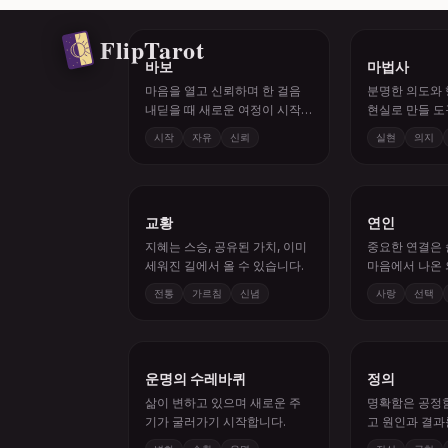
바보
마법사
마음을 열고 신뢰하며 한 걸음
분명한 의도와
내딛을 때 새로운 여정이 시작
현실로 만들 
됩니다.
이미 갖추고 있
시작
자유
신뢰
실현
의지
교황
연인
지혜는 스승, 공유된 가치, 이미
중요한 연결은 
세워진 길에서 올 수 있습니다.
마음에서 나온
요구합니다.
전통
가르침
신념
사랑
선택
운명의 수레바퀴
정의
삶이 변하고 있으며 새로운 주
명확함은 공정함
기가 굴러가기 시작합니다.
고 원인과 결과
서 옵니다.
변화
순환
운명
진실
균형