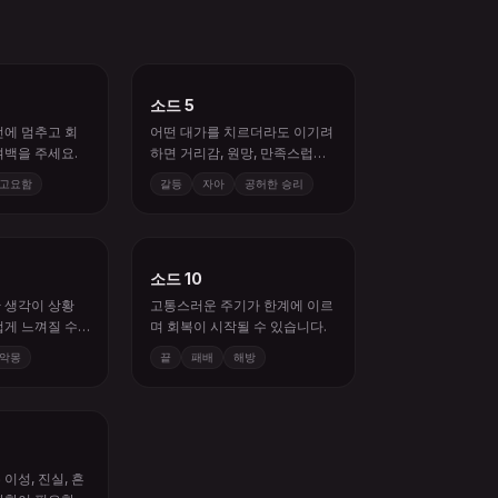
소드 5
전에 멈추고 회
어떤 대가를 치르더라도 이기려
여백을 주세요.
하면 거리감, 원망, 만족스럽지
않은 승리가 남을 수 있습니다.
고요함
갈등
자아
공허한 승리
소드 10
 생각이 상황
고통스러운 주기가 한계에 이르
겁게 느껴질 수
며 회복이 시작될 수 있습니다.
악몽
끝
패배
해방
이성, 진실, 흔
확함이 필요합니