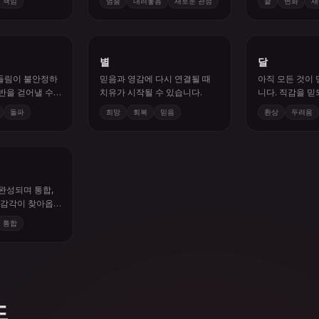
별
달
들림이 불안정하
믿음과 영감에 다시 연결될 때
아직 모든 것이
반을 걷어낼 수
치유가 시작될 수 있습니다.
니다. 직감을 믿
도 점검하세요.
돌파
희망
회복
믿음
환상
두려움
완성되며 통합,
 감각이 찾아옵
통합
드