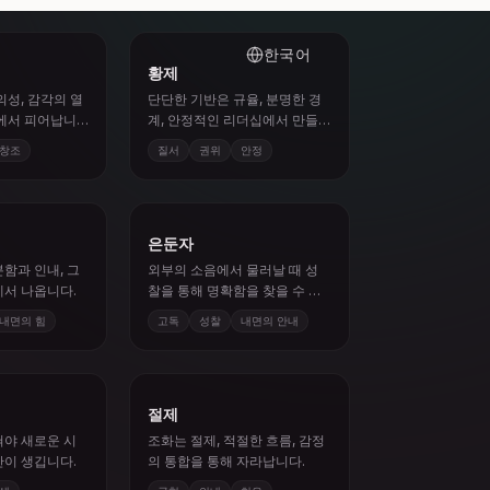
황제
의성, 감각의 열
단단한 기반은 규율, 분명한 경
용에서 피어납니
계, 안정적인 리더십에서 만들
어집니다.
창조
질서
권위
안정
은둔자
함과 인내, 그
외부의 소음에서 물러날 때 성
에서 나옵니다.
찰을 통해 명확함을 찾을 수 있
습니다.
내면의 힘
고독
성찰
내면의 안내
절제
혀야 새로운 시
조화는 절제, 적절한 흐름, 감정
간이 생깁니다.
의 통합을 통해 자라납니다.
생
균형
인내
치유