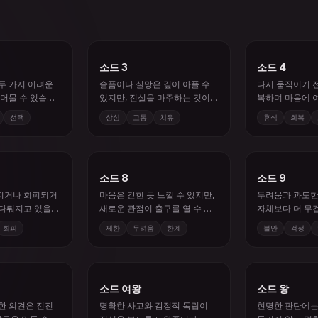
소드 3
소드 4
두 가지 어려운
슬픔이나 실망은 깊이 아플 수
다시 움직이기 
 머물 수 있습니
있지만, 진실을 마주하는 것이
복하며 마음에 
치유의 시작입니다.
선택
상심
고통
치유
휴식
회복
소드 8
소드 9
지거나 회피되거
마음은 갇힌 듯 느낄 수 있지만,
두려움과 과도한
 다뤄지고 있을
새로운 관점이 출구를 열 수 있
자체보다 더 무
습니다.
있습니다.
회피
제한
두려움
한계
불안
걱정
소드 여왕
소드 왕
한 의견은 전진
명확한 사고와 감정적 독립이
현명한 판단에는 
갈등을 만들 수도
진실을 보도록 도와줍니다.
들리지 않는 명