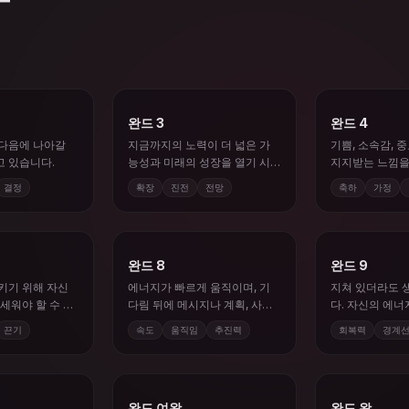
완드 3
완드 4
 다음에 나아갈
지금까지의 노력이 더 넓은 가
기쁨, 소속감, 
 있습니다.
능성과 미래의 성장을 열기 시
지지받는 느낌을
작합니다.
결정
확장
진전
전망
축하
가정
완드 8
완드 9
키기 위해 자신
에너지가 빠르게 움직이며, 기
지쳐 있더라도 
세워야 할 수 있
다림 뒤에 메시지나 계획, 사건
다. 자신의 에
이 전진할 수 있습니다.
요.
끈기
속도
움직임
추진력
회복력
경계
완드 여왕
완드 왕