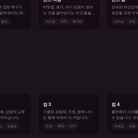
과 강한 욕구가
따뜻함, 용기, 자기 믿음이 원하
성숙한 자신감과
밀어내지만, 때
는 것을 끌어당기는 데 도움을
영감을 오래 지
 수 있습니다.
줍니다.
바꿉니다.
열정
자신감
매력
결단력
리더십
비전
컵 3
컵 4
뢰, 감정적 교류
기쁨은 공동체, 우정, 함께 나누
불만족이 시야를
 자라납니다.
는 행복 속에서 더 커집니다.
수 있습니다. 조
회를 다시 보세요
십
상호성
우정
축하
지지
무관심
성찰