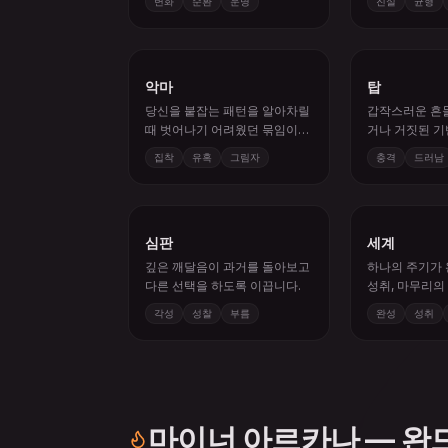
악마
탑
당신을 붙잡는 패턴을 알아차릴
갑작스러운 흔
때 벗어나기 어려웠던 묶임이
거나 거짓된 기
느슨해질 수 있습니다.
있습니다.
집착
유혹
그림자
충격
드러남
심판
세계
깊은 깨달음이 과거를 돌아보고
하나의 주기가 
다른 선택을 하도록 이끕니다.
성취, 마무리의
니다.
각성
성찰
부름
완성
성취
마이너 아르카나 — 완