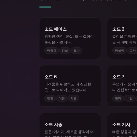
소드 에이스
소드 2
명확한 생각, 진실, 또는 결정이
결정을 피하면 
혼란을 가릅니다.
길 사이에 계속
다.
명확함
진실
돌파
망설임
교착
소드 6
소드 7
어려움을 뒤로하고 더 잔잔한
무언가가 숨겨
곳으로 나아가고 있습니다.
나 간접적으로
수 있습니다.
전환
이동
치유
전략
비밀
소드 시종
소드 기사
질문, 메시지, 새로운 생각이 더
빠른 행동과 강
주의 깊게 보라고 이끕니다.
을 만들 수도, 