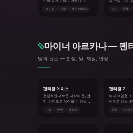
있습니다.
호기심
관찰
정신 에너지
속도
충동
마이너 아르카나 — 펜
땅의 원소 — 현실, 일, 재정, 안정.
펜타클 에이스
펜타클 2
현실적인 새로운 시작이 돈, 안
여러 책임을 
정, 성장으로 이어질 수 있습니
배우고 있습니다
다.
기회
번영
가능성
균형
우선순