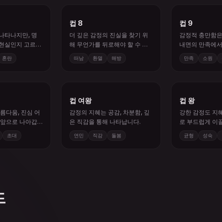
컵 8
컵 9
나타나지만, 명
더 깊은 감정의 진실을 찾기 위
감정적 충만함은 
 현실인지 고르는
해 무언가를 뒤로해야 할 수 있
내면의 만족에서
습니다.
혼란
떠남
환멸
해방
만족
소원
컵 여왕
컵 왕
름다움, 진심 어
감정의 지혜는 공감, 차분함, 깊
강한 감정도 지혜
 앞으로 나아갑
은 직감을 통해 나타납니다.
로 부드럽게 이끌
초대
연민
직감
돌봄
균형
성숙
드