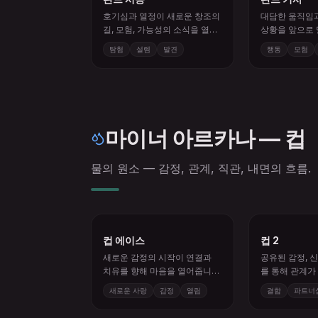
호기심과 열정이 새로운 창조의
대담한 움직임
길, 모험, 가능성의 소식을 열어
상황을 앞으로 
줍니다.
로는 너무 빠를
탐험
설렘
발견
행동
모험
마이너 아르카나 — 컵
물의 원소 — 감정, 관계, 직관, 내면의 흐름.
컵 에이스
컵 2
새로운 감정의 시작이 연결과
공유된 감정, 신
치유를 향해 마음을 열어줍니
를 통해 관계가
다.
새로운 사랑
감정
열림
결합
파트너