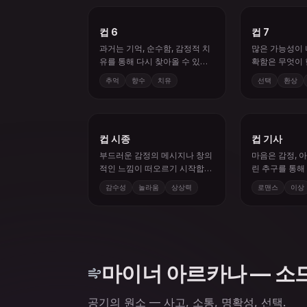
컵 6
컵 7
과거는 기억, 순수함, 감정적 치
많은 가능성이 
유를 통해 다시 찾아올 수 있습
확함은 무엇이
니다.
데서 옵니다.
추억
향수
치유
선택
환상
컵 시종
컵 기사
부드러운 감정의 메시지나 창의
마음은 감정, 아
적인 느낌이 떠오르기 시작합니
린 추구를 통해
다.
니다.
감수성
놀라움
상상력
로맨스
이상
마이너 아르카나 — 소
공기의 원소 — 사고, 소통, 명확성, 선택.