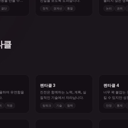
다.
결단
정직
경계선
통찰
논리
권위
타클
펜타클 3
펜타클 4
조율하며 유연함을
진전은 함께하는 노력, 계획, 실
너무 꽉 붙잡는 
.
질적인 기술에서 자라납니다.
킬 수 있지만 성
도 있습니다.
위
적응
팀워크
기술
협력
안정
통제