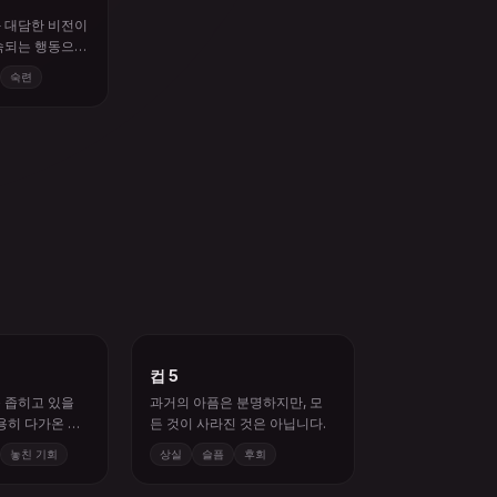
 대담한 비전이
속되는 행동으로
숙련
컵 5
 좁히고 있을
과거의 아픔은 분명하지만, 모
용히 다가온 기
든 것이 사라진 것은 아닙니다.
.
놓친 기회
상실
슬픔
후회