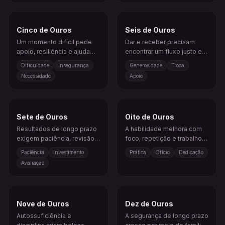
Cinco de Ouros
Seis de Ouros
Um momento difícil pede
Dar e receber precisam
apoio, resiliência e ajuda
encontrar um fluxo justo e
prática.
equilibrado.
Dificuldade
Insegurança
Generosidade
Troca
Necessidade
Apoio
Sete de Ouros
Oito de Ouros
Resultados de longo prazo
A habilidade melhora com
exigem paciência, revisão e
foco, repetição e trabalho
esforço constante.
significativo.
Paciência
Investimento
Prática
Ofício
Dedicação
Avaliação
Nove de Ouros
Dez de Ouros
Autossuficiência e
A segurança de longo prazo