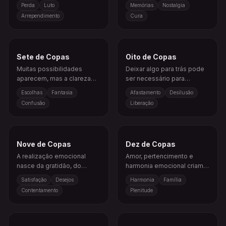
ou cura emocional.
Perda
Luto
Memórias
Nostalgia
Arrependimento
Cura
Sete de Copas
Oito de Copas
Muitas possibilidades
Deixar algo para trás pode
aparecem, mas a clareza
ser necessário para
exige escolher o que é real.
encontrar uma verdade
Escolhas
Fantasia
Afastamento
Desilusão
emocional mais profunda.
Confusão
Liberação
Nove de Copas
Dez de Copas
A realização emocional
Amor, pertencimento e
nasce da gratidão, do
harmonia emocional criam
prazer e da satisfação
uma sensação de
Satisfação
Desejos
Harmonia
Família
interior.
felicidade duradoura.
Contentamento
Plenitude