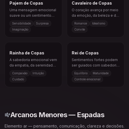
Pajem de Copas
Cavaleiro de Copas
Uma mensagem emocional
O coração avança por meio
suave ou um sentimento
da emoção, da beleza e de
criativo começa a surgir.
uma busca sincera.
Sensibilidade
Surpresa
Romance
Idealismo
Imaginação
Convite
Rainha de Copas
Rei de Copas
A sabedoria emocional vem
Sentimentos fortes podem
da empatia, da serenidade
ser guiados com sabedoria,
e da intuição profunda.
estabilidade e compaixão.
Compaixão
Intuição
Equilíbrio
Maturidade
Cuidado
Controle emocional
Arcanos Menores — Espadas
Elemento ar — pensamento, comunicação, clareza e decisões.