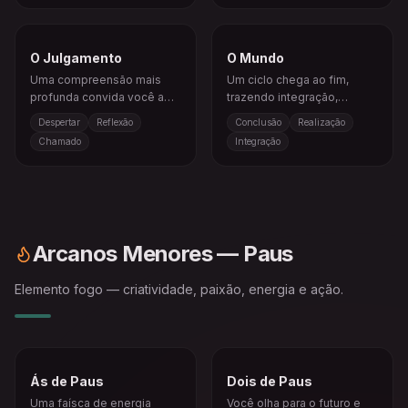
O Julgamento
O Mundo
Uma compreensão mais
Um ciclo chega ao fim,
profunda convida você a
trazendo integração,
rever, despertar e escolher
conquista e uma sensação
Despertar
Reflexão
Conclusão
Realização
de outro modo.
de completude.
Chamado
Integração
Arcanos Menores — Paus
Elemento fogo — criatividade, paixão, energia e ação.
Ás de Paus
Dois de Paus
Uma faísca de energia
Você olha para o futuro e