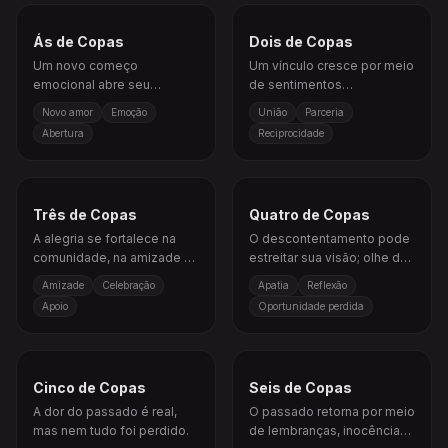
Ás de Copas
Dois de Copas
Um novo começo
Um vínculo cresce por meio
emocional abre seu
de sentimentos
coração para conexão ou
compartilhados, confiança
Novo amor
Emoção
União
Parceria
cura.
e troca emocional.
Abertura
Reciprocidade
Três de Copas
Quatro de Copas
A alegria se fortalece na
O descontentamento pode
comunidade, na amizade e
estreitar sua visão; olhe de
na felicidade
novo para a oportunidade
Amizade
Celebração
Apatia
Reflexão
compartilhada.
silenciosa que aparece.
Apoio
Oportunidade perdida
Cinco de Copas
Seis de Copas
A dor do passado é real,
O passado retorna por meio
mas nem tudo foi perdido.
de lembranças, inocência