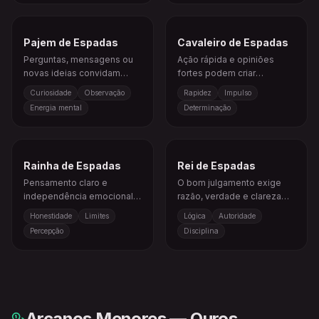
Pajem de Espadas
Cavaleiro de Espadas
Perguntas, mensagens ou
Ação rápida e opiniões
novas ideias convidam
fortes podem criar
você a prestar mais
progresso ou conflito.
Curiosidade
Observação
Rapidez
Impulso
atenção.
Energia mental
Determinação
Rainha de Espadas
Rei de Espadas
Pensamento claro e
O bom julgamento exige
independência emocional
razão, verdade e clareza
ajudam você a enxergar a
mental firme.
Honestidade
Limites
Lógica
Autoridade
verdade.
Percepção
Disciplina
Arcanos Menores — Ouros