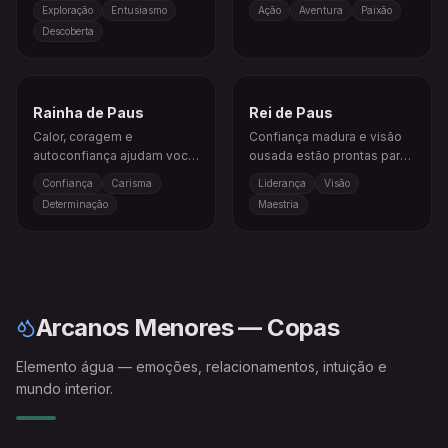
criativo, aventura ou
situação adiante, às vezes
Exploração
Entusiasmo
Ação
Aventura
Paixão
mensagem de
rápido demais.
Descoberta
possibilidade.
Rainha de Paus
Rei de Paus
Calor, coragem e
Confiança madura e visão
autoconfiança ajudam você
ousada estão prontas para
a atrair o que deseja.
transformar ideias
Confiança
Carisma
Liderança
Visão
inspiradoras em ação
Determinação
Maestria
duradeira.
Arcanos Menores — Copas
Elemento água — emoções, relacionamentos, intuição e
mundo interior.