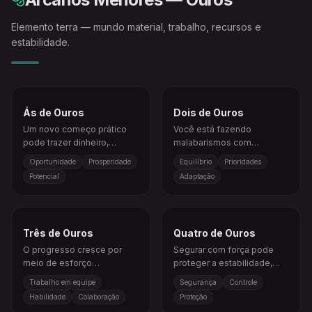
Elemento terra — mundo material, trabalho, recursos e
estabilidade.
Ás de Ouros
Dois de Ouros
Um novo começo prático
Você está fazendo
pode trazer dinheiro,
malabarismos com
estabilidade ou
responsabilidades e
Oportunidade
Prosperidade
Equilíbrio
Prioridades
crescimento.
aprendendo a se manter
Potencial
Adaptação
flexível.
Três de Ouros
Quatro de Ouros
O progresso cresce por
Segurar com força pode
meio de esforço
proteger a estabilidade,
compartilhado,
mas também limitar o
Trabalho em equipe
Segurança
Controle
planejamento e habilidade
crescimento.
Habilidade
Colaboração
Proteção
prática.