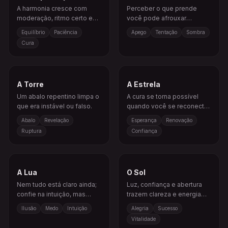
A harmonia cresce com
Perceber o que prende
moderação, ritmo certo e
você pode afrouxar
integração emocional.
padrões que antes
Equilíbrio
Paciência
Apego
Tentação
Sombra
pareciam impossíveis de
Cura
romper.
A Torre
A Estrela
Um abalo repentino limpa o
A cura se torna possível
que era instável ou falso.
quando você se reconecta
com confiança e inspiração.
Abalo
Revelação
Esperança
Renovação
Ruptura
Confiança
A Lua
O Sol
Nem tudo está claro ainda;
Luz, confiança e abertura
confie na intuição, mas
trazem clareza e energia
questione suas
positiva.
Ilusão
Medo
Intuição
Alegria
Sucesso
suposições.
Vitalidade