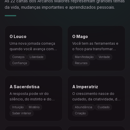
As 22 cartas dos Arcanos Maiores representam grandes temas
da vida, mudanças importantes e aprendizados pessoais.
O Louco
O Mago
Uma nova jornada começa
Você tem as ferramentas e
quando você avança com
o foco para transformar
abertura e confiança.
visão em realidade com
Começos
Liberdade
Manifestação
Vontade
intenção clara e ação.
Confiança
Recursos
A Sacerdotisa
A Imperatriz
A resposta pode vir do
O crescimento nasce do
silêncio, do instinto e do
cuidado, da criatividade, da
que ainda não foi revelado.
sensualidade e da abertura
Intuição
Mistério
Abundância
Cuidado
emocional.
Saber interior
Criação