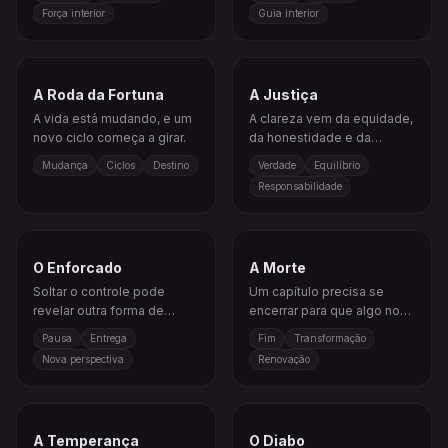
Força interior
Guia interior
A Roda da Fortuna
A Justiça
A vida está mudando, e um
A clareza vem da equidade,
novo ciclo começa a girar.
da honestidade e da
compreensão de causa e
Mudança
Ciclos
Destino
Verdade
Equilíbrio
efeito.
Responsabilidade
O Enforcado
A Morte
Soltar o controle pode
Um capítulo precisa se
revelar outra forma de
encerrar para que algo novo
enxergar a situação.
possa começar.
Pausa
Entrega
Fim
Transformação
Nova perspectiva
Renovação
A Temperança
O Diabo