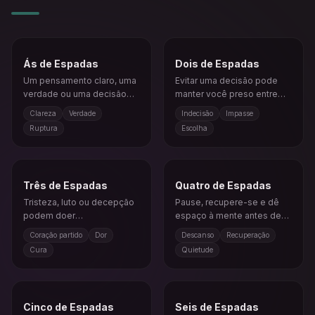
Ás de Espadas
Dois de Espadas
Um pensamento claro, uma
Evitar uma decisão pode
verdade ou uma decisão
manter você preso entre
corta a confusão.
dois caminhos difíceis.
Clareza
Verdade
Indecisão
Impasse
Ruptura
Escolha
Três de Espadas
Quatro de Espadas
Tristeza, luto ou decepção
Pause, recupere-se e dê
podem doer
espaço à mente antes de
profundamente, mas
agir novamente.
Coração partido
Dor
Descanso
Recuperação
encarar a verdade inicia a
Cura
Quietude
cura.
Cinco de Espadas
Seis de Espadas