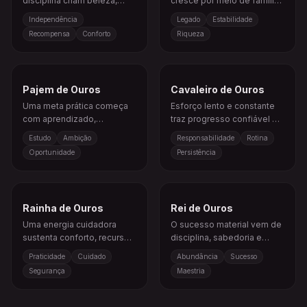
disciplina criam beleza,
cresce por meio de família,
conforto e confiança.
tradição e valor duradouro.
Independência
Legado
Estabilidade
Recompensa
Conforto
Riqueza
Pajem de Ouros
Cavaleiro de Ouros
Uma meta prática começa
Esforço lento e constante
com aprendizado,
traz progresso confiável e
planejamento e
resultados duradouros.
Estudo
Ambição
Responsabilidade
Rotina
compromisso.
Oportunidade
Persistência
Rainha de Ouros
Rei de Ouros
Uma energia cuidadora
O sucesso material vem de
sustenta conforto, recursos
disciplina, sabedoria e
e estabilidade com os pés
visão de longo prazo.
Praticidade
Cuidado
Abundância
Sucesso
no chão.
Segurança
Maestria