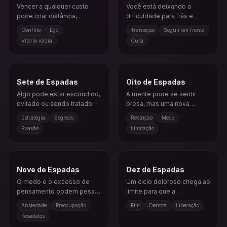
Vencer a qualquer custo
Você está deixando a
pode criar distância,
dificuldade para trás e
ressentimento ou uma
seguindo em direção a
Conflito
Ego
Transição
Seguir em frente
vitória que não satisfaz.
águas mais calmas.
Vitória vazia
Cura
Sete de Espadas
Oito de Espadas
Algo pode estar escondido,
A mente pode se sentir
evitado ou sendo tratado
presa, mas uma nova
de forma indireta.
perspectiva pode abrir uma
Estratégia
Segredo
Restrição
Medo
saída.
Evasão
Limitação
Nove de Espadas
Dez de Espadas
O medo e o excesso de
Um ciclo doloroso chega ao
pensamento podem pesar
limite para que a
mais do que a própria
recuperação possa
Ansiedade
Preocupação
Fim
Derrota
Liberação
situação.
começar.
Pesadelos