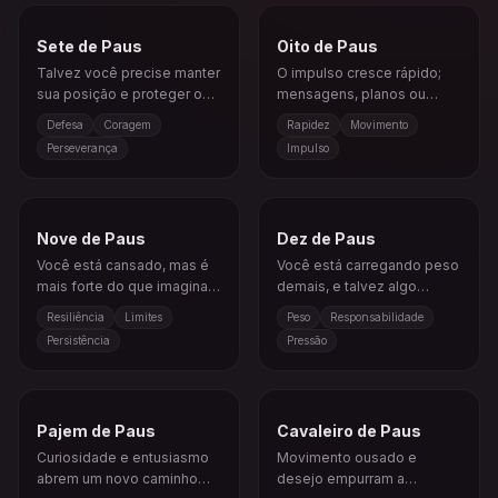
Sete de Paus
Oito de Paus
Talvez você precise manter
O impulso cresce rápido;
sua posição e proteger o
mensagens, planos ou
que realmente importa.
eventos podem avançar
Defesa
Coragem
Rapidez
Movimento
após uma espera.
Perseverança
Impulso
Nove de Paus
Dez de Paus
Você está cansado, mas é
Você está carregando peso
mais forte do que imagina;
demais, e talvez algo
proteja sua energia.
precise ser deixado para
Resiliência
Limites
Peso
Responsabilidade
trás.
Persistência
Pressão
Pajem de Paus
Cavaleiro de Paus
Curiosidade e entusiasmo
Movimento ousado e
abrem um novo caminho
desejo empurram a