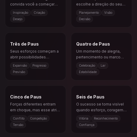
convida você a começar
escolhe a direção do seu
algo ousado e cheio de
próximo passo.
Inspiração
Criação
Planejamento
Visão
vida.
Desejo
Decisão
Três de Paus
Quatro de Paus
Seus esforços começam a
Um momento de alegria,
abrir possibilidades
pertencimento ou marco
maiores e crescimento
importante traz sensação
Expansão
Progresso
Celebração
Lar
futuro.
de apoio.
Previsão
Estabilidade
Cinco de Paus
Seis de Paus
Forças diferentes entram
O sucesso se torna visível
em choque, mas esse atrito
quando esforço, coragem e
pode afinar sua direção.
apoio se alinham.
Conflito
Competição
Vitória
Reconhecimento
Tensão
Confiança