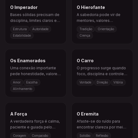
O Imperador
O Hierofante
Bases sólidas precisam de
A sabedoria pode vir de
disciplina, limites claros e
mentores, valores
liderança estável.
compartilhados ou
Estrutura
Autoridade
Tradição
Orientação
caminhos já estabelecidos.
Estabilidade
Crença
Os Enamorados
O Carro
Uma conexão importante
O progresso surge quando
pede honestidade, valores
foco, disciplina e controle
claros e uma escolha feita
emocional seguem em
Amor
Escolha
Vontade
Direção
Vitória
com o coração.
direção ao mesmo objetivo.
Alinhamento
A Força
O Eremita
A verdadeira força é calma,
Afaste-se do ruído para
paciente e guiada pelo
encontrar clareza por meio
autocontrole.
da introspecção.
Coragem
Compaixão
Solidão
Reflexão