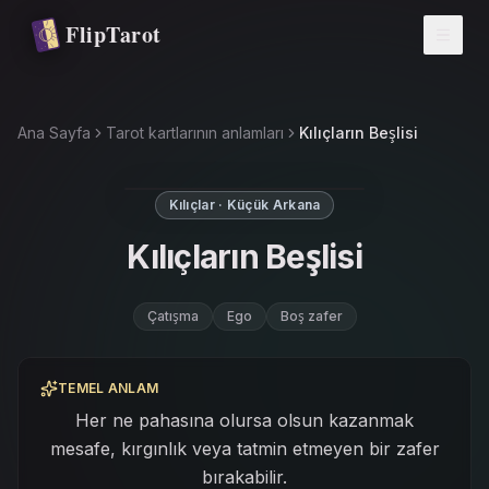
Ana içeriğe atla
FlipTarot
Ana Sayfa
Tarot kartlarının anlamları
Kılıçların Beşlisi
Kılıçlar · Küçük Arkana
Kılıçların Beşlisi
Çatışma
Ego
Boş zafer
TEMEL ANLAM
Her ne pahasına olursa olsun kazanmak
mesafe, kırgınlık veya tatmin etmeyen bir zafer
bırakabilir.