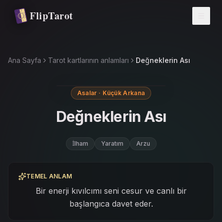
Ana içeriğe atla
FlipTarot
Ana Sayfa
Tarot kartlarının anlamları
Değneklerin Ası
Asalar · Küçük Arkana
Değneklerin Ası
İlham
Yaratım
Arzu
TEMEL ANLAM
Bir enerji kıvılcımı seni cesur ve canlı bir
başlangıca davet eder.