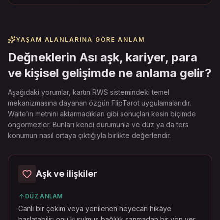
YAŞAM ALANLARINA GÖRE ANLAM
Değneklerin Ası aşk, kariyer, para
ve kişisel gelişimde ne anlama gelir?
Aşağıdaki yorumlar, kartın RWS sistemindeki temel
mekanizmasına dayanan özgün FlipTarot uygulamalarıdır.
Waite’ın metnini aktarmadıkları gibi sonuçları kesin biçimde
öngörmezler. Bunları kendi durumunla ve düz ya da ters
konumun nasıl ortaya çıktığıyla birlikte değerlendir.
Aşk ve ilişkiler
DÜZ ANLAM
Canlı bir çekim veya yenilenen heyecan hikâye
başlatabilir; onu kurulmuş bağlılık sanmadan bir yön ver.