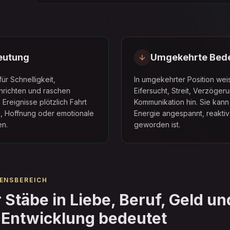
eutung
Umgekehrte Bed
ür Schnelligkeit,
In umgekehrter Position weis
hrichten und raschen
Eifersucht, Streit, Verzöge
s Ereignisse plötzlich Fahrt
Kommunikation hin. Sie kann
 Hoffnung oder emotionale
Energie angespannt, reakti
en.
geworden ist.
ENSBEREICH
 Stäbe in Liebe, Beruf, Geld un
 Entwicklung bedeutet