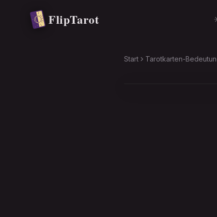
Zum Hauptinhalt springen
FlipTarot
Start
Tarotkarten-Bedeutu