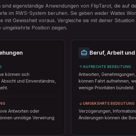
 sind eigenständige Anwendungen von FlipTarot, die auf d
rte im RWS-System beruhen. Sie geben weder Waites Wort
 mit Gewissheit voraus. Vergleiche sie mit deiner Situation
e umgekehrte Position zeigen.
iehungen
Beruf, Arbeit un
G
AUFRECHTE BEDEUTUNG
se können sich
Antworten, Genehmigungen, 
 Absicht und Einverständnis,
können Fahrt aufnehmen, we
eht.
wenige Prioritäten bündelst.
NG
UMGEKEHRTE BEDEUTUNG
sive Antworten oder
Verzögerungen, Informationsf
können unnötige Verwirrung
Änderungen können die Bew