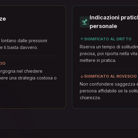
Indicazioni pratic
nze
personale
O
SIGNIFICATO AL DRITTO
 lontano dalle pressioni
Riserva un tempo di solitud
he ti basta davvero.
precisa, poi riporta nella vit
mettere in pratica.
CIO
ergogna nel chiedere
SIGNIFICATO AL ROVESCIO
nere una strategia costosa o
Non confondere saggezza e
persona affidabile se la sol
chiarezza.