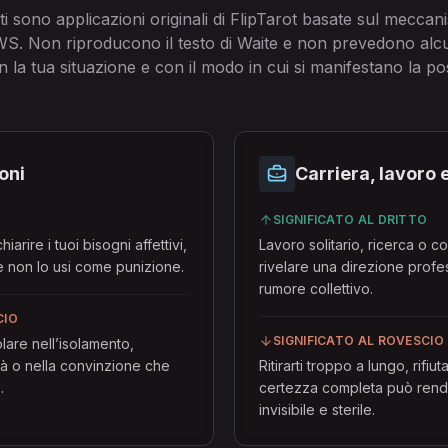
ti sono applicazioni originali di FlipTarot basate sul mecca
RWS. Non riproducono il testo di Waite e non prevedono alcu
 la tua situazione e con il modo in cui si manifestano la pos
oni
Carriera, lavoro 
O
SIGNIFICATO AL DRITTO
arire i tuoi bisogni affettivi,
Lavoro solitario, ricerca o 
o e non lo usi come punizione.
rivelare una direzione profe
rumore collettivo.
CIO
SIGNIFICATO AL ROVESCIO
lare nell’isolamento,
ità o nella convinzione che
Ritirarti troppo a lungo, rifiu
.
certezza completa può rende
invisibile e sterile.