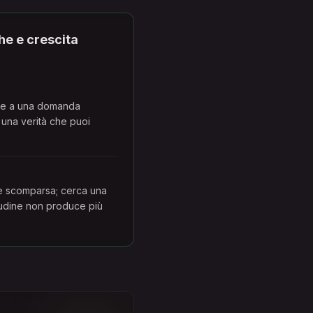
he e crescita
ine a una domanda
a una verità che puoi
 scomparsa; cerca una
itudine non produce più