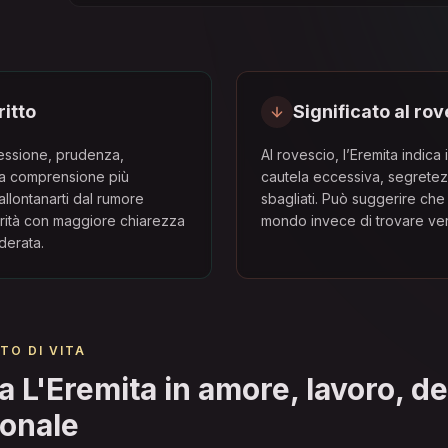
ritto
Significato al ro
lessione, prudenza,
Al rovescio, l’Eremita indica
na comprensione più
cautela eccessiva, segretezz
llontanarti dal rumore
sbagliati. Può suggerire che
rità con maggiore chiarezza
mondo invece di trovare ver
derata.
TO DI VITA
a L'Eremita in amore, lavoro, d
sonale