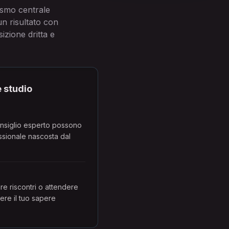
nismo centrale
n risultato con
izione dritta e
e studio
consiglio esperto possono
ssionale nascosta dal
tare riscontri o attendere
re il tuo sapere