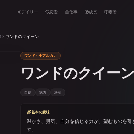
デイリー
恋愛
仕事
成長
定番
味
ワンドのクイーン
ワンド · 小アルカナ
ワンドのクイー
自信
魅力
決意
基本の意味
温かさ、勇気、自分を信じる力が、望むものを引
す。