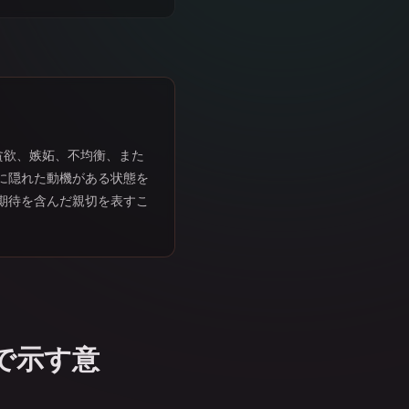
貪欲、嫉妬、不均衡、また
に隠れた動機がある状態を
期待を含んだ親切を表すこ
で示す意