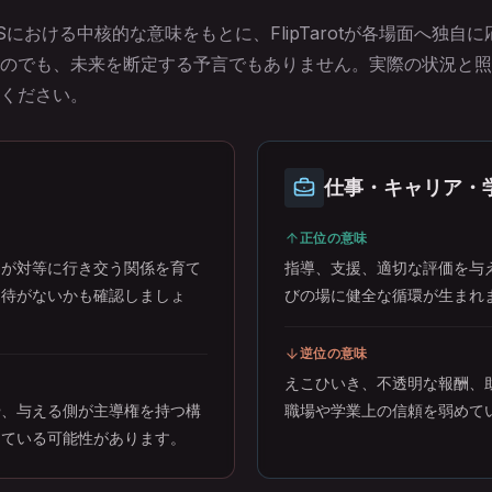
における中核的な意味をもとに、FlipTarotが各場面へ独自
のでも、未来を断定する予言でもありません。実際の状況と照
ください。
仕事・キャリア・
正位の意味
とが対等に行き交う関係を育て
指導、支援、適切な評価を与
期待がないかも確認しましょ
びの場に健全な循環が生まれ
逆位の意味
えこひいき、不透明な報酬、
や、与える側が主導権を持つ構
職場や学業上の信頼を弱めて
っている可能性があります。