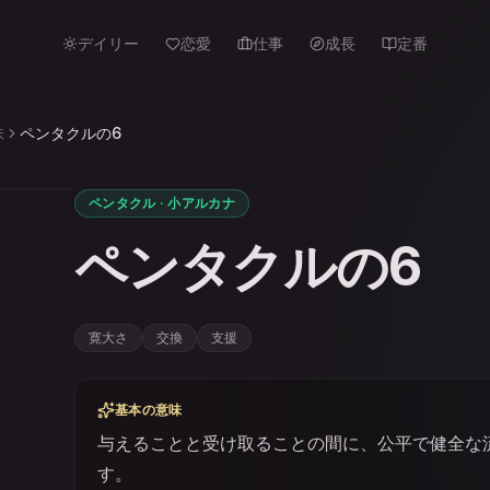
デイリー
恋愛
仕事
成長
定番
味
ペンタクルの6
ペンタクル · 小アルカナ
ペンタクルの6
寛大さ
交換
支援
基本の意味
与えることと受け取ることの間に、公平で健全な
す。