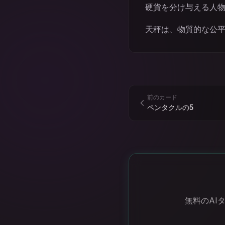
硬貨を分け与える人
天秤は、物質的な公
前のカード
ペンタクルの5
無料のAI