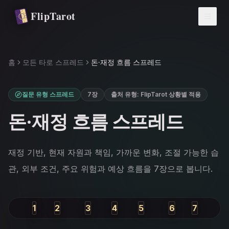
주요 콘텐츠로 건너뛰기
FlipTarot
홈
모든 타로 스프레드
돈·재정 흐름 스프레드
질문 유형 스프레드
7장
출처 유형
:
FlipTarot 상황별 적용
돈·재정 흐름 스프레드
재정 기반, 현재 자원과 책임, 가까운 변화, 조절 가능한 습
관, 외부 조건, 주요 위험과 예상 흐름을 7장으로 봅니다.
1
2
3
4
5
6
7
과거
현재
가까운 미래
나의 태도
외부 영향
장애물
예상 흐