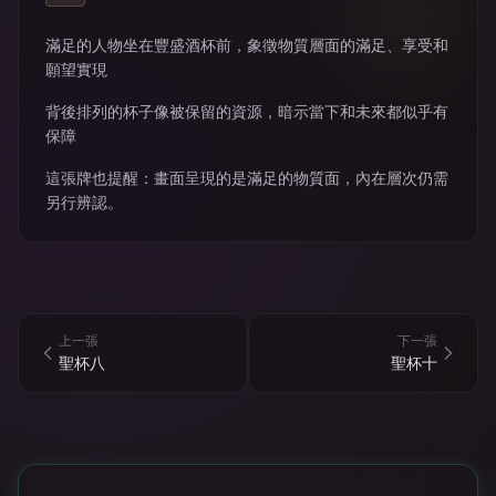
滿足的人物坐在豐盛酒杯前，象徵物質層面的滿足、享受和
願望實現
背後排列的杯子像被保留的資源，暗示當下和未來都似乎有
保障
這張牌也提醒：畫面呈現的是滿足的物質面，內在層次仍需
另行辨認。
上一張
下一張
聖杯八
聖杯十