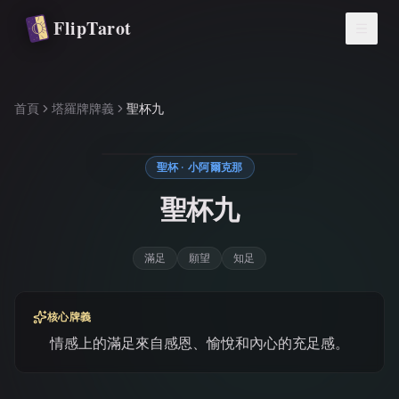
跳轉到主要內容
FlipTarot
首頁
塔羅牌牌義
聖杯九
聖杯 · 小阿爾克那
聖杯九
滿足
願望
知足
核心牌義
情感上的滿足來自感恩、愉悅和內心的充足感。