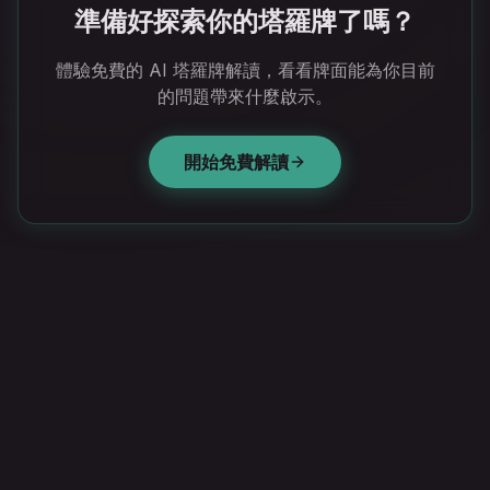
準備好探索你的塔羅牌了嗎？
體驗免費的 AI 塔羅牌解讀，看看牌面能為你目前
的問題帶來什麼啟示。
開始免費解讀