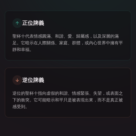
正位牌義
聖杯十代表情感圓滿、和諧、愛、歸屬感，以及深層的滿
足。它暗示在人際關係、家庭、群體，或內心世界中擁有平
靜和幸福。
逆位牌義
逆位的聖杯十指向虛假的和諧、情感緊張、失望，或表面之
下的衝突。它可能暗示和平只是被表現出來，而不是真正被
感受到。