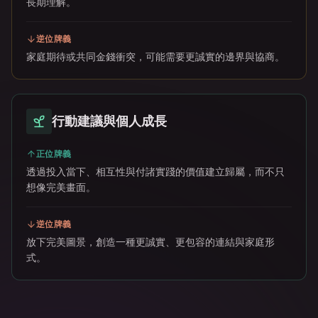
長期理解。
逆位牌義
家庭期待或共同金錢衝突，可能需要更誠實的邊界與協商。
行動建議與個人成長
正位牌義
透過投入當下、相互性與付諸實踐的價值建立歸屬，而不只
想像完美畫面。
逆位牌義
放下完美圖景，創造一種更誠實、更包容的連結與家庭形
式。