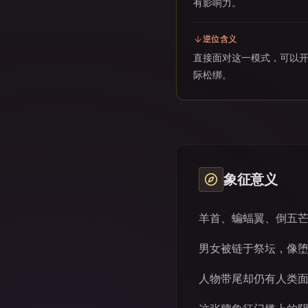
有影响力。
逆位含义
直接面对这一模式，可以
际松绑。
象征意义
羊首、蝙蝠翼、倒五
男女被链于祭坛，像
人物带尾却仍有人类