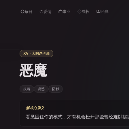
每日
爱情
事业
成长
经典
XV · 大阿尔卡那
恶魔
执着
诱惑
阴影
核心牌义
看见困住你的模式，才有机会松开那些曾经难以摆