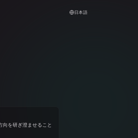
日本語
方向を研ぎ澄ませること