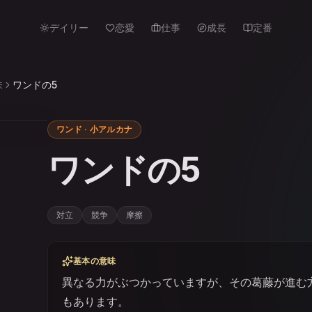
デイリー
恋愛
仕事
成長
定番
味
ワンドの5
ワンド · 小アルカナ
ワンドの5
対立
競争
摩擦
基本の意味
異なる力がぶつかっていますが、その葛藤が進む
もあります。